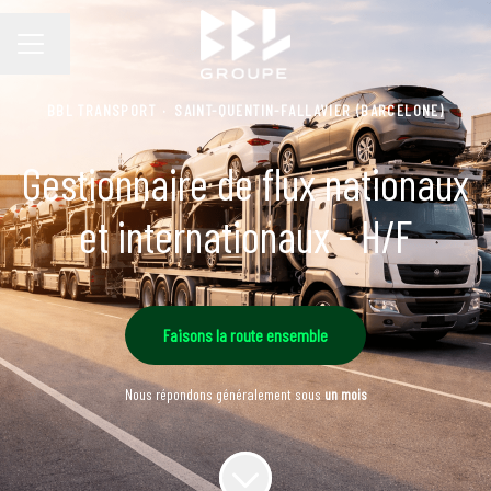
Changer la langue
MENU CARRIÈRE
BBL TRANSPORT
·
SAINT-QUENTIN-FALLAVIER (BARCELONE)
Gestionnaire de flux nationaux
et internationaux - H/F
Faisons la route ensemble
Nous répondons généralement sous
un mois