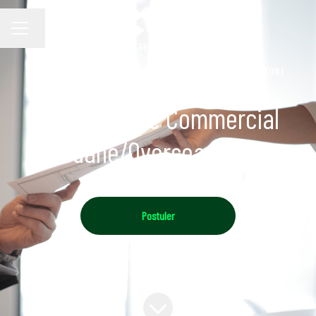
Changer la langue
MENU CARRIÈRE
BELLEREAUX
·
SAINT-QUENTIN-FALLAVIER (PRÈS DE LYON)
Responsable Commercial
Douane/Overseas - H/F
Postuler
Nous répondons généralement sous
deux semaines