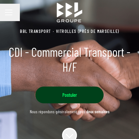
Changer la langue
MENU CARRIÈRE
BBL TRANSPORT
·
VITROLLES (PRÈS DE MARSEILLE)
CDI - Commercial Transport -
H/F
Postuler
Nous répondons généralement sous
deux semaines