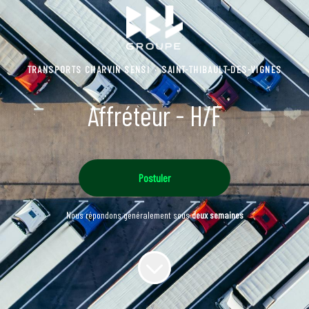
TRANSPORTS CHARVIN SENSI
·
SAINT-THIBAULT-DES-VIGNES
Affréteur - H/F
Postuler
Nous répondons généralement sous
deux semaines