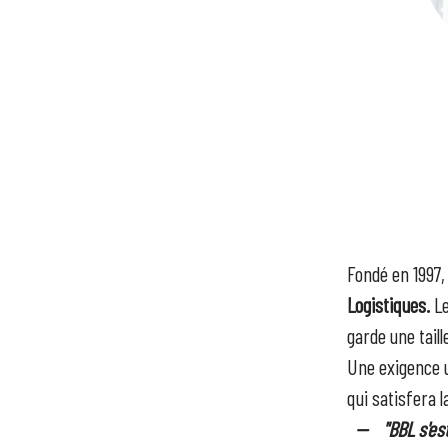
Fondé en 1997,
Logistiques
.
L
garde une tail
Une exigence u
qui satisfera 
-- "BBL s'est