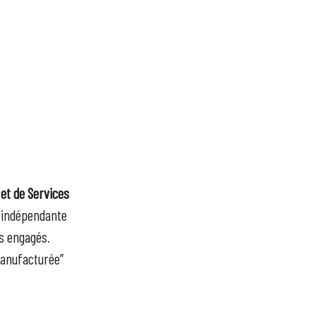
et de Services
e indépendante
és engagés.
manufacturée”